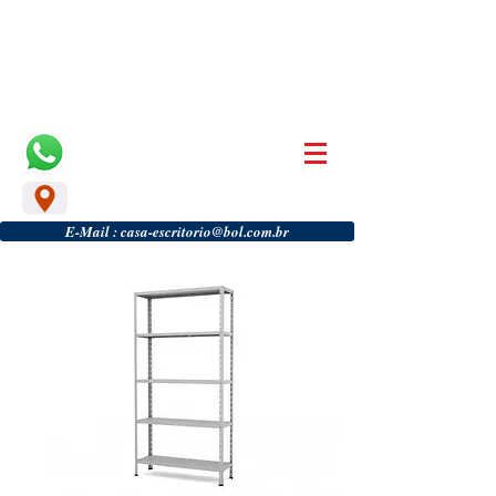
CASA & ESCRITÓRIO MÓVEIS
Móveis Para Escritório
(17) 3242 3640
(17) 98126 5276
Localização
E-Mail : casa-escritorio@bol.com.br