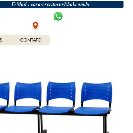
E-Mail : casa-escritorio@bol.com.br
17) 3242 3640
(17) 98126 5276
Localização
S
CONTATO