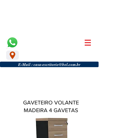
CASA & ESCRITÓRIO MÓVEIS
Móveis Para Escritório
(17) 3242 3640
(17) 98126 5276
Localização
E-Mail : casa-escritorio@bol.com.br
GAVETEIRO VOLANTE
MADEIRA 4 GAVETAS